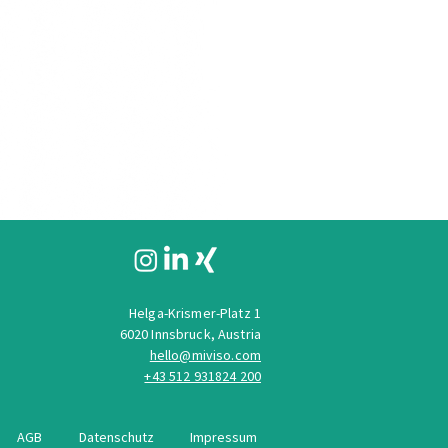
Helga-Krismer-Platz 1
6020 Innsbruck, Austria
hello@miviso.com
+43 512 931824 200
AGB
Datenschutz
Impressum