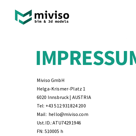
IMPRESSU
Miviso GmbH
Helga-Krismer-Platz 1
6020 Innsbruck | AUSTRIA
Tel: +43 512 931824 200
Mail:
hello@miviso.com
Ust.ID.: ATU74291946
FN: 510005 h