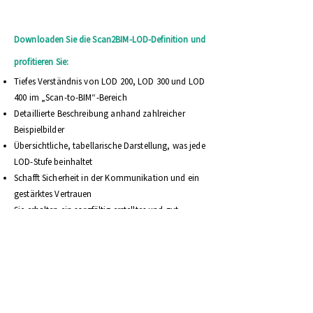
Downloaden Sie die Scan2BIM-LOD-Definition und
profitieren Sie:
Tiefes Verständnis von LOD 200, LOD 300 und LOD
400 im „Scan-to-BIM“-Bereich
Detaillierte Beschreibung anhand zahlreicher
Beispielbilder
Übersichtliche, tabellarische Darstellung, was jede
LOD-Stufe beinhaltet
Schafft Sicherheit in der Kommunikation und ein
gestärktes Vertrauen
Sie erhalten ein sorgfältig erstelltes und gut
aufbereitetes, kostenfreies Dokument zum Thema
LOD im "Scan-to-BIM"-Prozess
Bietet die Möglichkeit, viele Fragen im Vorfeld zu
klären
Basis für eine funktionierende Kommunikation
zwischen "Scan-to-BIM"-Projektpartnern