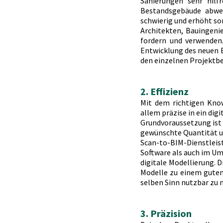
Sanierungen sehr hilf
Bestandsgebäude abwei
schwierig und erhöht so
Architekten, Bauingenie
fordern und verwenden.
Entwicklung des neuen En
den einzelnen Projektbe
2. Effizienz
Mit dem richtigen Kno
allem präzise in ein di
Grundvoraussetzung ist 
gewünschte Quantität un
Scan-to-BIM-Dienstleist
Software als auch im Umg
digitale Modellierung. 
Modelle zu einem guten 
selben Sinn nutzbar zu
3. Präzision