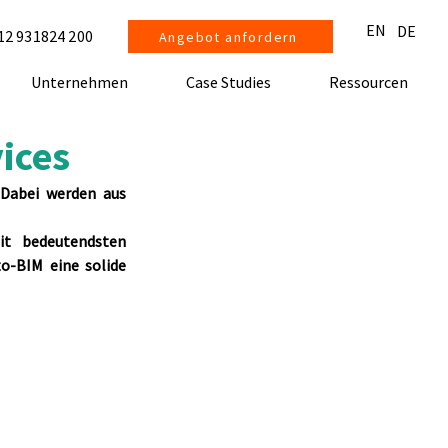
EN
DE
12 931824 200
Angebot anfordern
Unternehmen
Case Studies
Ressourcen
ices
Dabei werden aus 
t bedeutendsten 
o-BIM eine solide 