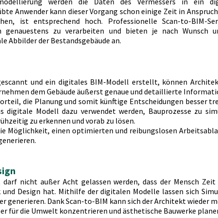
odellierung werden die Daten des Vermessers in ein digi
bte Anwender kann dieser Vorgang schon einige Zeit in Anspruch
hen, ist entsprechend hoch. Professionelle Scan-to-BIM-Serv
ten genauestens zu verarbeiten und bieten je nach Wunsch u
le Abbilder der Bestandsgebäude an.
scannt und ein digitales BIM-Modell erstellt, können Architek
rnehmen dem Gebäude äußerst genaue und detaillierte Informat
orteil, die Planung und somit künftige Entscheidungen besser tre
s digitale Modell dazu verwendet werden, Bauprozesse zu simu
ühzeitig zu erkennen und vorab zu lösen.
ie Möglichkeit, einen optimierten und reibungslosen Arbeitsablau
generieren.
sign
t darf nicht außer Acht gelassen werden, dass der Mensch Zeit 
 und Design hat. Mithilfe der digitalen Modelle lassen sich Simu
r generieren. Dank Scan-to-BIM kann sich der Architekt wieder me
ter für die Umwelt konzentrieren und ästhetische Bauwerke plane