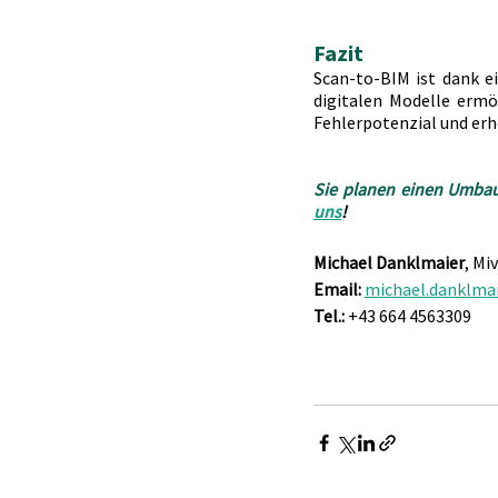
Fazit
Scan-to-BIM ist dank e
digitalen Modelle ermö
Fehlerpotenzial und erh
Sie planen einen Umbau 
uns
!
Michael Danklmaier
, Mi
Email:
michael.danklma
Tel.:
 +43 664 4563309