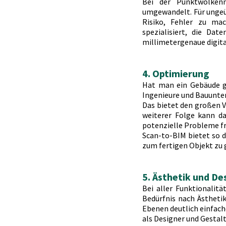
Bei der Punktwolkenm
umgewandelt. Für ungeü
Risiko, Fehler zu mac
spezialisiert, die Da
millimetergenaue digita
4. Optimierung
Hat man ein Gebäude ge
Ingenieure und Bauunte
Das bietet den großen V
weiterer Folge kann da
potenzielle Probleme fr
Scan-to-BIM bietet so d
zum fertigen Objekt zu 
5. Ästhetik und De
Bei aller Funktionalitä
Bedürfnis nach Ästhetik
Ebenen deutlich einfache
als Designer und Gestal