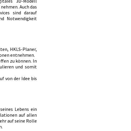
tales 3D-Modell 
 nehmen. Auch das 
ices sind darauf 
nd Notwendigkeit 
ten, HKLS-Planer, 
ionen entnehmen.
ffen zu können. In 
lieren und somit 
f von der Idee bis 
seines Lebens ein 
lationen auf allen 
hr auf seine Rolle 
n.