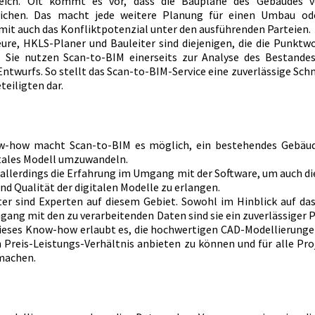
reich. Oft kommt es vor, dass die Baupläne des Gebäudes v
chen. Das macht jede weitere Planung für einen Umbau ode
mit auch das Konfliktpotenzial unter den ausführenden Parteien.
ure, HKLS-Planer und Bauleiter sind diejenigen, die die Punktw
 Sie nutzen Scan-to-BIM einerseits zur Analyse des Bestandes,
twurfs. So stellt das Scan-to-BIM-Service eine zuverlässige Schn
teiligten dar.
w-how macht Scan-to-BIM es möglich, ein bestehendes Gebäude
gitales Modell umzuwandeln.
allerdings die Erfahrung im Umgang mit der Software, um auch die
d Qualität der digitalen Modelle zu erlangen.
er sind Experten auf diesem Gebiet. Sowohl im Hinblick auf das
ang mit den zu verarbeitenden Daten sind sie ein zuverlässiger P
Dieses Know-how erlaubt es, die hochwertigen CAD-Modellierungen 
Preis-Leistungs-Verhältnis anbieten zu können und für alle Proj
 machen.