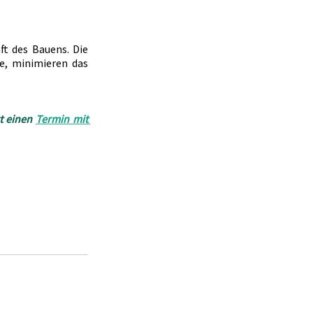
t des Bauens. Die 
, minimieren das 
t einen
Termin mit 