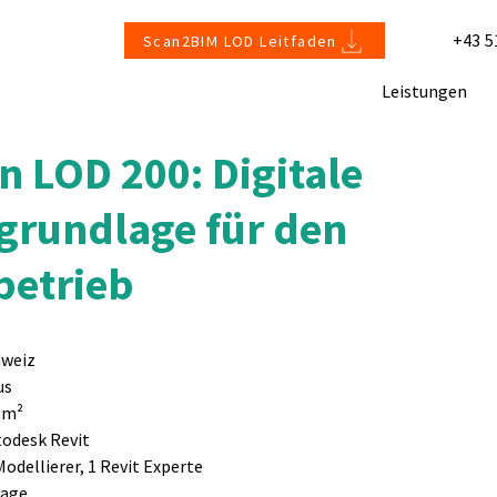
+43 5
Scan2BIM LOD Leitfaden
Leistungen
n LOD 200: Digitale
grundlage für den
etrieb
hweiz
us
 m²
todesk Revit
Modellierer, 1 Revit Experte
tage