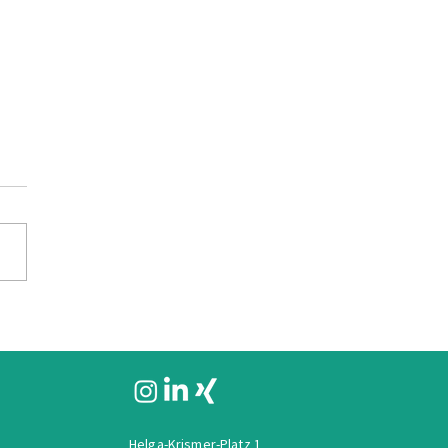
llierung einer
orenwohnanlage
Helga-Krismer-Platz 1