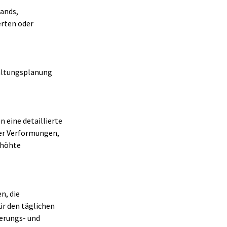
ands, 
rten oder 
altungsplanung 
 eine detaillierte 
er Verformungen, 
rhöhte 
n, die 
ür den täglichen 
erungs- und 