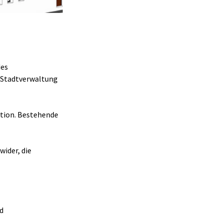
es 
 Stadtverwaltung 
tion. Bestehende 
ider, die 
nd