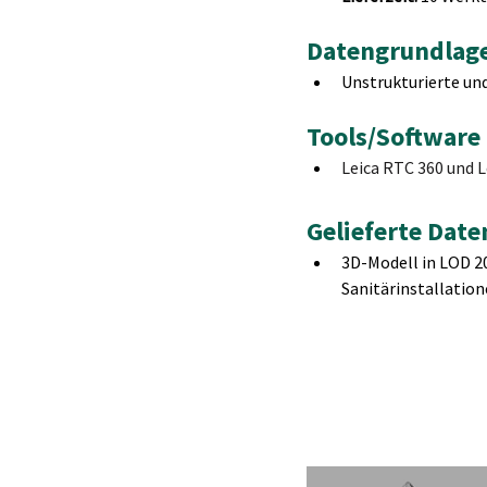
Datengrundlag
Unstrukturierte un
Tools/Software
Leica RTC 360 und L
Gelieferte Date
3D-Modell in LOD 20
Sanitärinstallatio