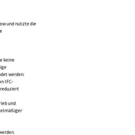
ow und nutzte die 
e 
e keine 
ige 
ndet werden:
on IFC-
reduziert 
rieb und 
gelmäßiger 
werden.