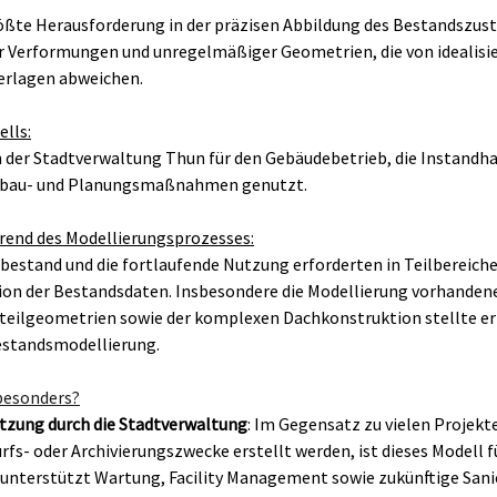
rößte Herausforderung in der präzisen Abbildung des Bestandszust
er Verformungen und unregelmäßiger Geometrien, die von idealisie
erlagen abweichen.
lls:
 der Stadtverwaltung Thun für den Gebäudebetrieb, die Instandh
Umbau- und Planungsmaßnahmen genutzt.
end des Modellierungsprozesses:
estand und die fortlaufende Nutzung erforderten in Teilbereichen
ion der Bestandsdaten. Insbesondere die Modellierung vorhanden
teilgeometrien sowie der komplexen Dachkonstruktion stellte e
estandsmodellierung.
besonders?
utzung durch die Stadtverwaltung
: Im Gegensatz zu vielen Projekte
rfs- oder Archivierungszwecke erstellt werden, ist dieses Modell f
unterstützt Wartung, Facility Management sowie zukünftige Sani