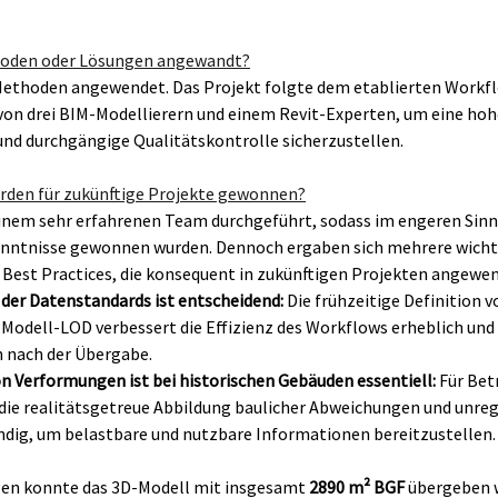
hoden oder Lösungen angewandt?
Methoden angewendet. Das Projekt folgte dem etablierten Workfl
on drei BIM-Modellierern und einem Revit-Experten, um eine hoh
und durchgängige Qualitätskontrolle sicherzustellen.
rden für zukünftige Projekte gewonnen?
inem sehr erfahrenen Team durchgeführt, sodass im engeren Sinn
nntnisse gewonnen wurden. Dennoch ergaben sich mehrere wicht
Best Practices, die konsequent in zukünftigen Projekten angewe
er Datenstandards ist entscheidend:
 Die frühzeitige Definition v
odell-LOD verbessert die Effizienz des Workflows erheblich und 
 nach der Übergabe.
n Verformungen ist bei historischen Gebäuden essentiell:
 Für Bet
 die realitätsgetreue Abbildung baulicher Abweichungen und unre
ig, um belastbare und nutzbare Informationen bereitzustellen.
gen konnte das 3D-Modell mit insgesamt 
2890 m² BGF
 übergeben 