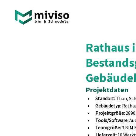
Rathaus i
Bestands
Gebäudeb
Projektdaten
Standort:
 Thun, Sc
Gebäudetyp
: Ratha
Projektgröße: 
2890
Tools/Software:
 Au
Teamgröße:
 3 BIM 
Lieferzeit: 
10 Werk